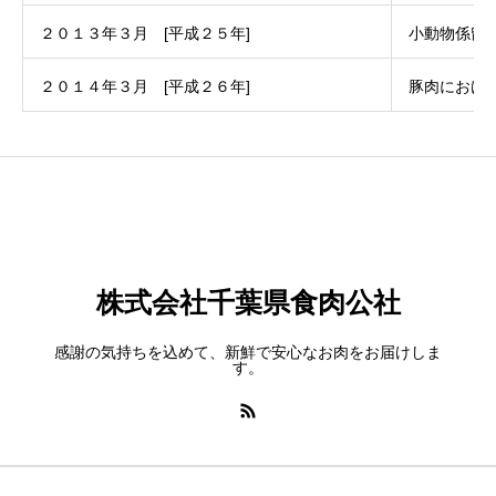
２０１３年３月 [平成２５年]
小動物係留
２０１４年３月 [平成２６年]
豚肉におけ
株式会社千葉県食肉公社
感謝の気持ちを込めて、新鮮で安心なお肉をお届けしま
す。